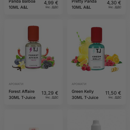
Panda Balboa
Pretty Panda
4,99
€
4,30
€
10ML A&L
10ML A&L
Inc. ДДС
Inc. ДДС
АРОМАТИ
АРОМАТИ
Forest Affaire
Green Kelly
13,29
€
11,50
€
30ML T-Juice
30ML T-Juice
Inc. ДДС
Inc. ДДС