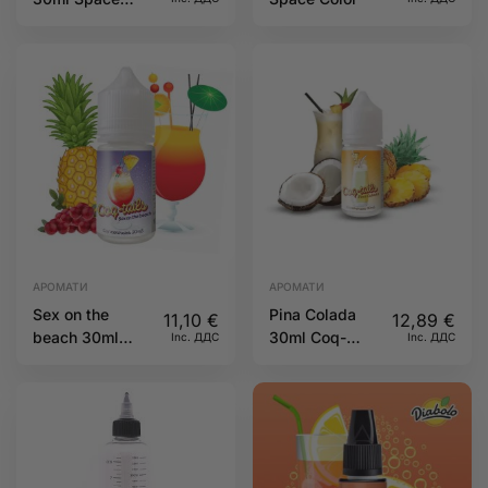
Color
АРОМАТИ
АРОМАТИ
Sex on the
Pina Colada
11,10
€
12,89
€
beach 30ml
30ml Coq-
Inc. ДДС
Inc. ДДС
Coq-Tails
Tails