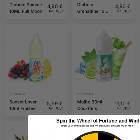
Diabolo Pomme
Diabolo
4,90
€
4,90
€
10ML Full Moon
Grenadine 10ML
Inc. ДДС
Inc. ДДС
Full Moon
АРОМАТИ
АРОМАТИ
Sunset Lover
Mojito 30ml
5,59
€
11,10
€
10ml Fruizee
Coq-Tails
Inc. ДДС
Inc. ДДС
Spin the Wheel of Fortune and Win!
Enter your email address and win discounts, gifts and much more!