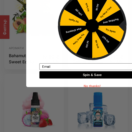
No luck
5€ Off
Try Next Time
10% Off
Free Shipping
Try Again
Филтър
Free Shipping
Try Again
Try Next Time
10% Off
No luck
5€ Off
АРОМАТИ
АРОМАТИ
Bahamut
Shinobi Sweet
12,89
€
11,10
€
Sweet Edition
Edition 30ML
Inc. ДДС
Inc. ДДС
Email
30ML Ultimate
Ultimate
Spin & Save
No thanks!