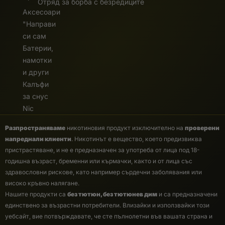
Отряд за борба с безредиците
Аксесоари
"Направи
си сам
Батерии,
намотки
и други
Калъфи
за снус
Nic
Разпространяваме
никотиновия продукт изключително на
проверени
напреднали клиенти
. Никотинът е вещество, което предизвиква
пристрастяване, и не е предназначен за употреба от лица под 18-
годишна възраст, бременни или кърмачки, както и от лица със
здравословни рискове, като например сърдечни заболявания или
високо кръвно налягане.
Нашите продукти са
без тютюн, без тютюнев дим
и са предназначени
единствено за възрастни потребители. Влизайки и използвайки този
уебсайт, вие потвърждавате, че сте пълнолетни във вашата страна и