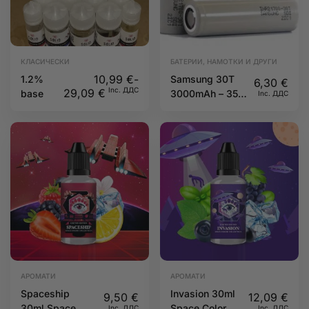
КЛАСИЧЕСКИ
БАТЕРИИ, НАМОТКИ И ДРУГИ
10,99
€
-
1.2%
Samsung 30T
6,30
€
Inc. ДДС
29,09
€
base
3000mAh – 35A
Inc. ДДС
21700
АРОМАТИ
АРОМАТИ
Spaceship
Invasion 30ml
9,50
€
12,09
€
30ml Space
Space Color
Inc. ДДС
Inc. ДДС