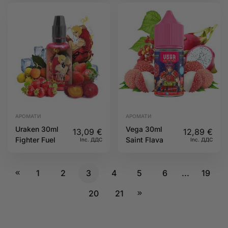
АРОМАТИ
АРОМАТИ
Uraken 30ml
Vega 30ml
13,09
€
12,89
€
Fighter Fuel
Saint Flava
Inc. ДДС
Inc. ДДС
1
2
3
4
5
6
...
19
20
21