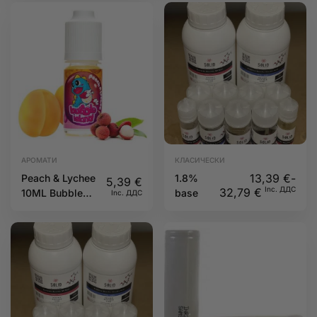
Island
АРОМАТИ
КЛАСИЧЕСКИ
13,39
€
-
Peach & Lychee
1.8%
5,39
€
Inc. ДДС
32,79
€
10ML Bubble
base
Inc. ДДС
Island