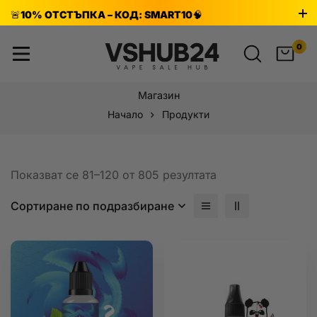
🚨
10% ОТСТЪПКА – КОД: SMART10
🧠
УЧАСТВАЙТЕ В ТЕСТА
⏰
0
ПРОМОЦИЯТА ПРИКЛЮЧВА НА 8 АВГУСТ!
Магазин
Начало
Продукти
Показват се 81–120 от 805 резултата
Сортиране по подразбиране