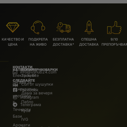
КАЧЕСТВО И
ПОДКРЕПА
БЕЗПЛАТНА
СПЕШНА
9/10
ЦЕНА
НА ЖИВО
ДОСТАВКА*
ДОСТАВКА
ПРЕПОРЪЧВА
КОНТАКТИ
КАТЕГОРИИ
ПОПУЛЯРНИ МАРКИ
info@vshub24.com
Електронни
Залц Bite
СЛЕДВАЙТЕ
цигари за
Сол от шушулки
НИ
еднократна
Facebook
Дама за вечеря
употреба
Instagram
Пабло
E.
Телеграма
Течности
Куба
Бази
IVG
Аромати