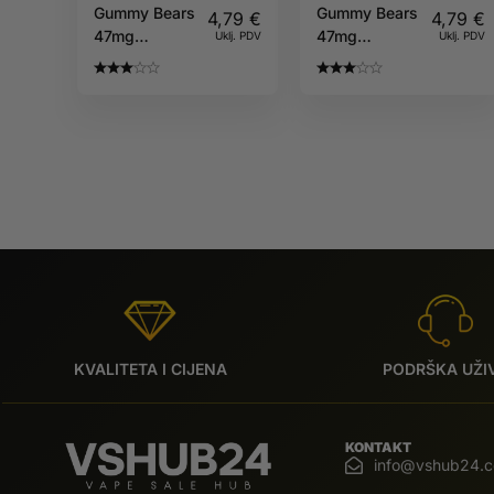
Gummy Bears
Gummy Bears
4,79
€
4,79
€
47mg
47mg
Uklj. PDV
Uklj. PDV
CANDYS
CANDYS
KVALITETA I CIJENA
PODRŠKA UŽI
KONTAKT
info@vshub24.