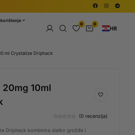
korištenje
0
0
HR
10 ml Crystalize Driphack
y 20mg 10ml
k
(0 recenzija)
ze Driphack kombinira slatko grožđe i