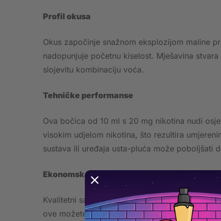
Profil okusa
Okus započinje snažnom eksplozijom maline pri ud
nadopunjuje početnu kiselost. Mješavina stvara 
slojevitu kombinaciju voća.
Tehničke performanse
Ova bočica od 10 ml s 20 mg nikotina nudi osjet
visokim udjelom nikotina, što rezultira umjere
sustava ili uređaja usta-pluća može poboljšati d
Ekonomska vrijednost
Kvalitetni sastojci osiguravaju dulji vijek traj
ove možete dugoročno uštedjeti novac, što pote