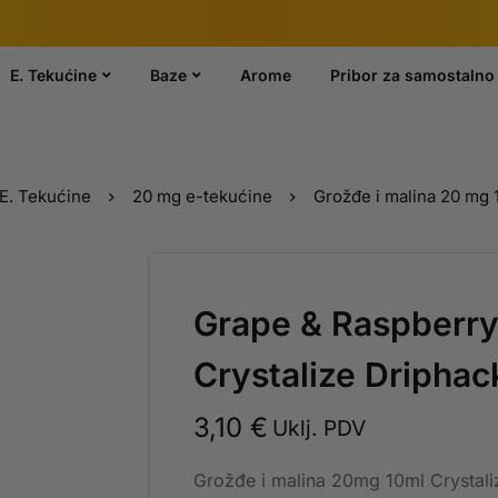
E. Tekućine
Baze
Arome
Pribor za samostalno 
E. Tekućine
20 mg e-tekućine
Grožđe i malina 20 mg 
Grape & Raspberr
Crystalize Driphac
3,10
€
Uklj. PDV
Grožđe i malina 20mg 10ml Crystali