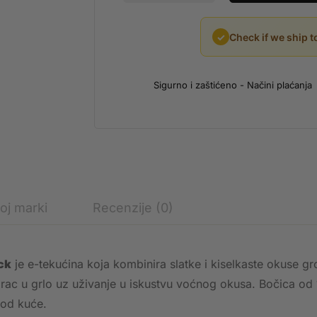
✓
Check if we ship t
Sigurno i zaštićeno - Načini plaćanja
oj marki
Recenzije (0)
ck
je e-tekućina koja kombinira slatke i kiselkaste okuse g
darac u grlo uz uživanje u iskustvu voćnog okusa. Bočica o
 kod kuće.