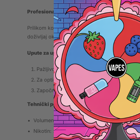
Profesionalni savjet
Prilikom korištenja ove e-tekućine, ostavite je 
doživljaj okusa.
Upute za uporabu
Pažljivo napunite spremnik ili kapsulu kako 
Za optimalnu aromu, dopustite da e-tekućin
Započnite s nižom snagom i postupno je pove
Tehnički podaci
Volumen: 10 ml
Nikotin: 20 mg