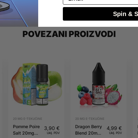
Spin & 
POVEZANI PROIZVODI
20 MG E-TEKUĆINE
20 MG E-TEKUĆINE
Pomme Poire
Dragon Berry
3,90
€
4,99
€
Salt 20mg
Blend 20mg
Uklj. PDV
Uklj. PDV