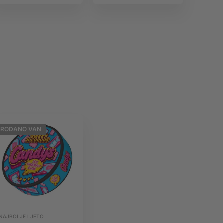
10ml IVG
10ml Pulp
Salts
PRODANO
VAN
NAJBOLJE LJETO