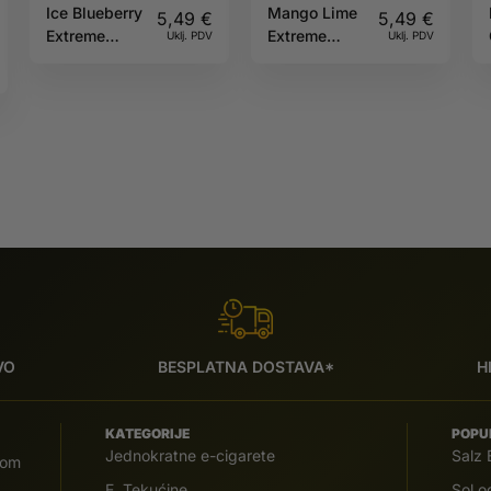
Ice Blueberry
Mango Lime
5,49
€
5,49
€
Extreme
Extreme
Uklj. PDV
Uklj. PDV
50mg GRANT
50mg GRANT
VO
BESPLATNA DOSTAVA*
H
KATEGORIJE
POPU
Jednokratne e-cigarete
Salz 
com
E. Tekućine
Sol 