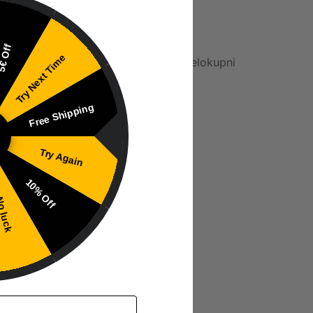
€ Off
Try Next Time
je stopili, što bi moglo poboljšati cjelokupni
Free Shipping
Try Again
10% Off
lji okus.
 luck