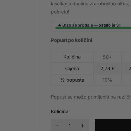
kiselkastu malinu za robustan okus.
pokretu!
Brzo se prodaje —
ostalo je 31
🔥
Popust po količini
Količina
50+
Cijena
2,79
€
% popusta
10%
Popust se može primijeniti na različi
Količina