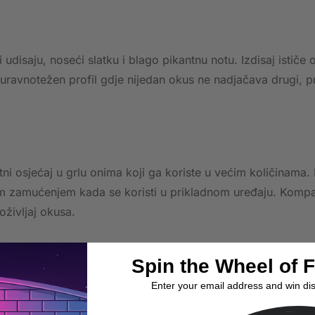
isaju, noseći slatku i blago pikantnu notu. Izdisaj ističe 
uravnotežen profil gdje nijedan okus ne nadjačava drugi, pri
ni osjećaj u grlu onima koji ga koriste u većim količinama. 
nim zamućenjem kada se koristi u prikladnom uređaju. Kompa
oživljaj okusa.
Spin the Wheel of 
anja zavojnica, smanjujući učestalost zamjene i dugoročne tr
Enter your email address and win di
ncijalno može dovesti do manjeg broja izgorjelih zavojnica