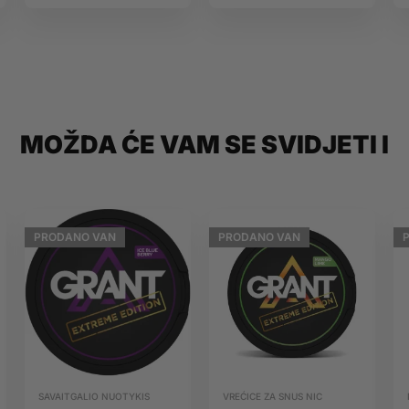
10ml Iceberg
10ml IVG
O’J Lab
Beyond Salts
MOŽDA ĆE VAM SE SVIDJETI I
PRODANO
VAN
PRODANO
VAN
SAVAITGALIO NUOTYKIS
VREĆICE ZA SNUS NIC