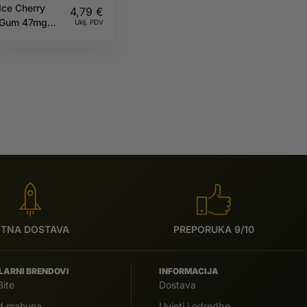
Ice Cherry
4,79
€
Gum 47mg
Uklj. PDV
CANDYS
ITNA DOSTAVA
PREPORUKA 9/10
LARNI BRENDOVI
INFORMACIJA
Bite
Dostava
od mahuna
Uvjeti i odredbe