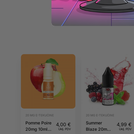
20 MG E-TEKUĆINE
20 MG E-TEKUĆINE
Pomme Poire
Summer
4,00
€
4,99
€
20mg 10ml
Blaze 20mg
Uklj. PDV
Uklj. PDV