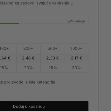
 Idealno za zadovoljavajuće vapiranje u
gledanje
5
100+
200+
500+
1000+
2,64
€
2,48
€
2,33
€
2,17
€
15%
20%
25%
30%
te proizvode iz iste kategorije
Dodaj u košaricu