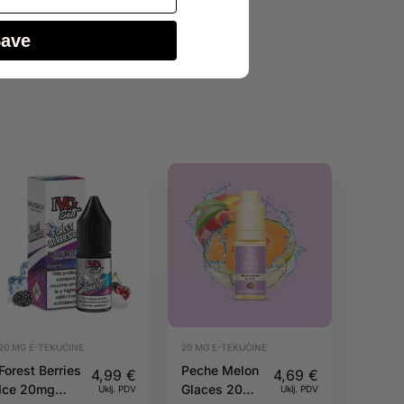
Save
20 MG E-TEKUĆINE
20 MG E-TEKUĆINE
Forest Berries
Peche Melon
4,99
€
4,69
€
Ice 20mg
Glaces 20mg
Uklj. PDV
Uklj. PDV