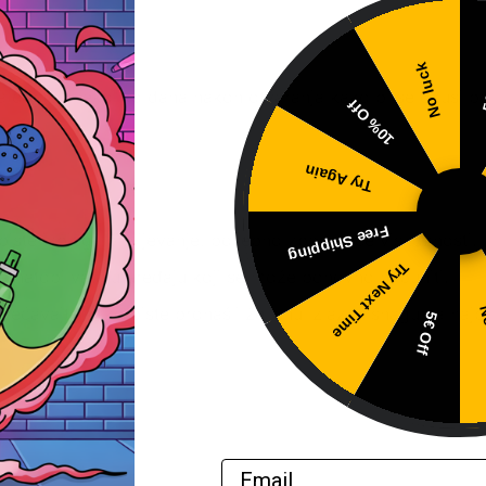
No luck
5
da odstoji nekoliko dana nakon otvaranja kako bi se okusi bol
10% Off
Try Again
Free Shipping
biste izbjegli prelijevanje, posebno zbog veće viskoznosti.
Try Next Time
a natopi vatu u uređaju koji se može ponovno napuniti.
ćavajte kako biste pronašli željenu izlaznu snagu za najbo
No
5€ Off
Email